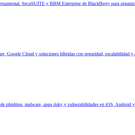
bernamental. SecuSUITE y BBM Enterprise de BlackBerry para organizac
e, Google Cloud y soluciones híbridas con seguridad, escalabilidad y a
 de phishing, malware, apps risky y vulnerabilidades en iOS, Android