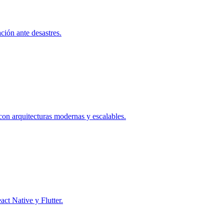
ción ante desastres.
con arquitecturas modernas y escalables.
ct Native y Flutter.