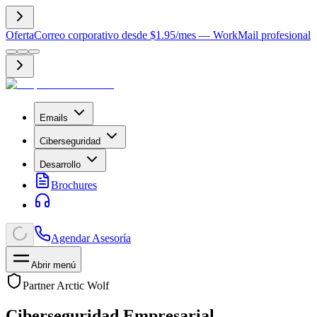
Oferta
Correo corporativo desde $1.95/mes — WorkMail profesional
Emails
Ciberseguridad
Desarrollo
Brochures
Agendar Asesoría
Abrir menú
Partner Arctic Wolf
Ciberseguridad Empresarial