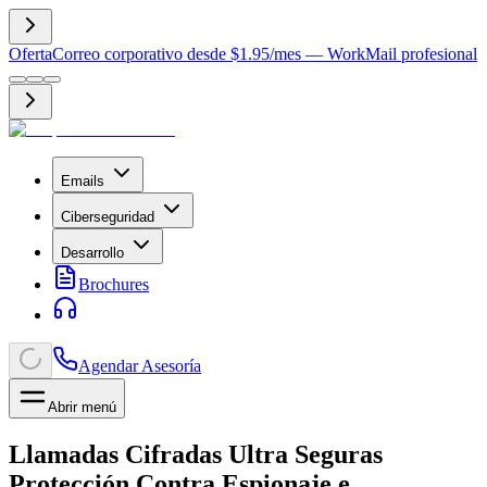
Oferta
Correo corporativo desde $1.95/mes — WorkMail profesional
Emails
Ciberseguridad
Desarrollo
Brochures
Agendar Asesoría
Abrir menú
Llamadas Cifradas Ultra Seguras
Protección Contra Espionaje e