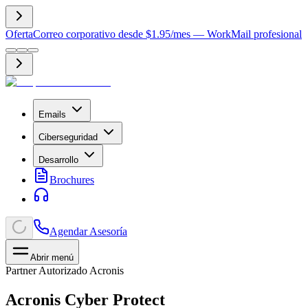
Oferta
Correo corporativo desde $1.95/mes — WorkMail profesional
Emails
Ciberseguridad
Desarrollo
Brochures
Agendar Asesoría
Abrir menú
Partner Autorizado Acronis
Acronis Cyber Protect